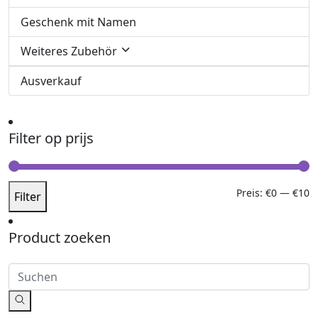
Geschenk mit Namen
Weiteres Zubehör
Ausverkauf
Filter op prijs
M
M
Preis:
€0
—
€10
Filter
P
P
Product zoeken