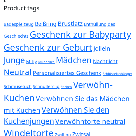
Product tags
Brustlatz
Beißring
Enthüllung des
Badespielzeug
Geschenk zur Babyparty
Geschlechts
Geschenk zur Geburt
Jollein
Mädchen
Junge
Nachtlicht
Miffy
Mundtuch
Neutral
Personalisiertes Geschenk
Schlüsselanhänger
Verwöhn-
Schmusetuch
Schnullerclip
Sticken
Kuchen
Verwöhnen Sie das Mädchen
Verwöhnen Sie den
mit Kuchen
Kuchenjungen
Verwöhntorte neutral
Windeltorte
Zwitsal
Zwilling